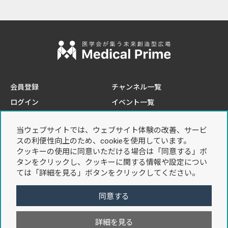
会員登録
チャンネル一覧
ログイン
イベント一覧
e-learning一覧
当ウェブサイトでは、ウェブサイト体験の改善、サービ
このサイトについて
プライバシーポリシー
スの利便性向上のため、cookieを使用しています。
推奨環境
個人情報の取り扱いについて
クッキーの使用に同意いただける場合は「同意する」ボ
タンをクリックし、クッキーに関する情報や設定につい
お問い合わせ
利用規約
ては「詳細を見る」ボタンをクリックしてください。
特定商取引法に基づく表記
同意する
詳細を見る
Copyright © 2021 Sunplanet. Co,Ltd. All Rights Reserved.