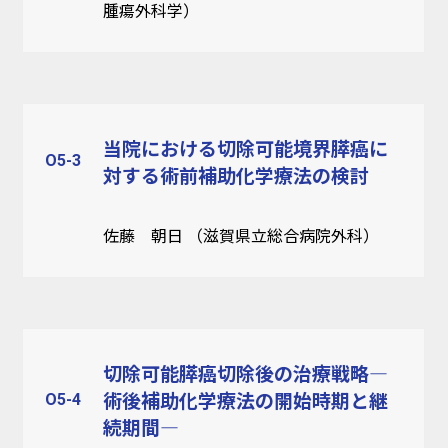
腫瘍外科学）
当院における切除可能境界膵癌に
O5-3
対する術前補助化学療法の検討
佐藤 朝日 （滋賀県立総合病院外科）
切除可能膵癌切除後の治療戦略―
O5-4
術後補助化学療法の開始時期と継
続期間―