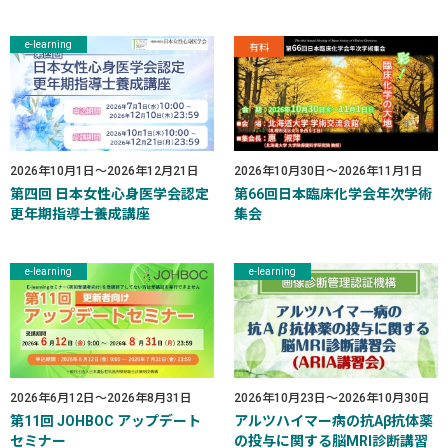
e-learning
有料
2026年10月1日
～
2026年12月21日
2026年10月30日
～
2026年11月1日
第四回 日本女性心身医学会認定
第66回日本臨床化学会年次学術
更年期指導士養成講座
集会
e-learning
e-learning
2026年6月12日
～
2026年8月31日
2026年10月23日
～
2026年10月30日
第11回 JOHBOC アップデート
アルツハイマー病の抗Αβ抗体薬
セミナー
の投与に関する脳MRI診断講習