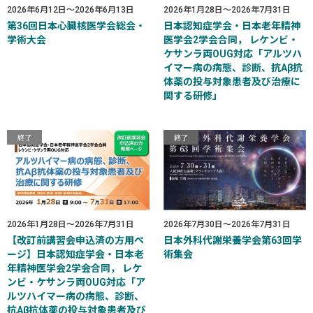
2026年6月12日
～
2026年6月13日
2026年1月28日
～
2026年7月31日
第36回日本心臓核医学会総会・
日本認知症学会・日本老年精神
学術大会
医学会2学会合同， レケンビ・
ケサンラ両OUG対応「アルツハ
イマー病の病態、診断、抗Aβ抗
体薬の投与対象患者及び治療に
関する研修」
終了
終了
2026年1月28日
～
2026年7月31日
2026年7月30日
～
2026年7月31日
【改訂前講習会申込済の方用ペ
日本外科代謝栄養学会第63回学
ージ】日本認知症学会・日本老
術集会
年精神医学会2学会合同， レケ
ンビ・ケサンラ両OUG対応「ア
ルツハイマー病の病態、診断、
抗Aβ抗体薬の投与対象患者及び