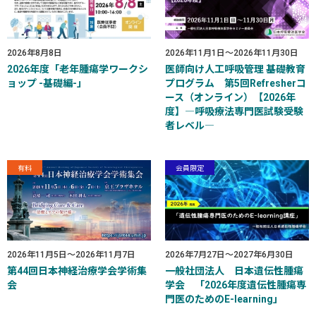
2026年8月8日
2026年11月1日
～
2026年11月30日
2026年度「老年腫瘍学ワークシ
医師向け人工呼吸管理 基礎教育
ョップ -基礎編-」
プログラム 第5回Refresherコ
ース（オンライン）【2026年
度】―呼吸療法専門医試験受験
者レベル―
有料
会員限定
2026年11月5日
～
2026年11月7日
2026年7月27日
～
2027年6月30日
第44回日本神経治療学会学術集
一般社団法人 日本遺伝性腫瘍
会
学会 「2026年度遺伝性腫瘍専
門医のためのE-learning」