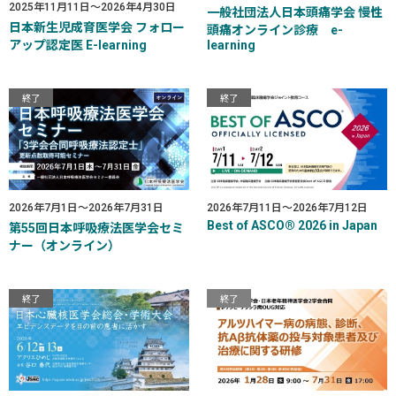
2025年11月11日
～
2026年4月30日
一般社団法人日本頭痛学会 慢性
日本新生児成育医学会 フォロー
頭痛オンライン診療 e-
アップ認定医 E-learning
learning
終了
終了
2026年7月1日
～
2026年7月31日
2026年7月11日
～
2026年7月12日
Best of ASCO® 2026 in Japan
第55回日本呼吸療法医学会セミ
ナー（オンライン）
終了
終了