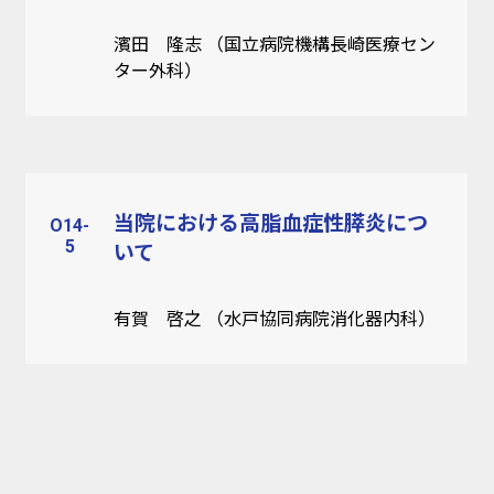
濱田 隆志 （国立病院機構長崎医療セン
ター外科）
当院における高脂血症性膵炎につ
O14-
5
いて
有賀 啓之 （水戸協同病院消化器内科）