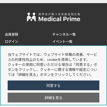
会員登録
チャンネル一覧
ログイン
イベント一覧
e-learning一覧
当ウェブサイトでは、ウェブサイト体験の改善、サービ
このサイトについて
プライバシーポリシー
スの利便性向上のため、cookieを使用しています。
推奨環境
個人情報の取り扱いについて
クッキーの使用に同意いただける場合は「同意する」ボ
タンをクリックし、クッキーに関する情報や設定につい
お問い合わせ
利用規約
ては「詳細を見る」ボタンをクリックしてください。
特定商取引法に基づく表記
同意する
詳細を見る
Copyright © 2021 Sunplanet. Co,Ltd. All Rights Reserved.