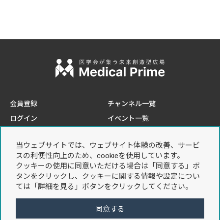
会員登録
チャンネル一覧
ログイン
イベント一覧
e-learning一覧
当ウェブサイトでは、ウェブサイト体験の改善、サービ
このサイトについて
プライバシーポリシー
スの利便性向上のため、cookieを使用しています。
推奨環境
個人情報の取り扱いについて
クッキーの使用に同意いただける場合は「同意する」ボ
タンをクリックし、クッキーに関する情報や設定につい
お問い合わせ
利用規約
ては「詳細を見る」ボタンをクリックしてください。
特定商取引法に基づく表記
同意する