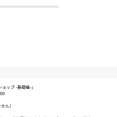
ョップ -基礎編-」
00
ません）