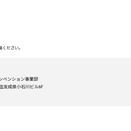
絡ください。
ンベンション事業部
0 住友成泉小石川ビル6F