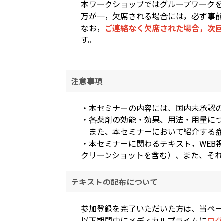
本ワークショップではグループワーク
万が一，欠席される場合には，必ず事
なお，
ご連絡なく欠席された場合，次
す。
注意事項
・本セミナーの内容には、国内未承認
・各薬剤の効能・効果、用法・用量に
また、本セミナーにおいて紹介する症
・本セミナーに関わるテキスト，WE
クリーンショットを含む）、また、そ
テキストの配布について
参加登録を完了いただいた方は、当ペ
以下期間中にメディカルプライムに
ロ