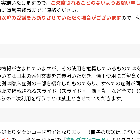
を実施いたしますので、
ご欠席されることのないようお願い申
前に運営事務局までご連絡ください。
回以降の受講をお断りさせていただく場合がございます
ので，
の情報が含まれていますが、その使用を推奨しているものでは
ついては日本の添付文書をご参照いただき、適正使用にご留意
例は臨床症例の一部を紹介したものであり、すべての症例が同
B視聴で掲載されるスライド（スライド・画像・動画など全て）
れらの二次利用を行うことは禁止とさせていただきます。
ージよりダウンロード可能となります。（冊子の郵送はござい
グイン
の上、当ページ下部の「
資料ダウンロード
」よりダウン