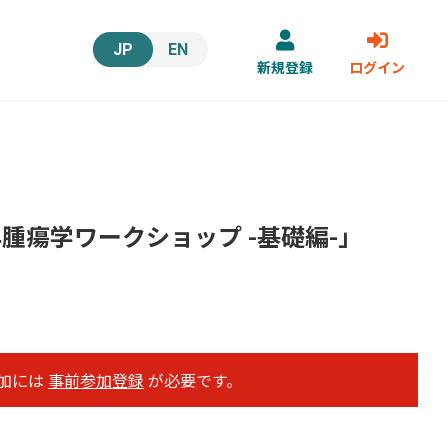
JP
EN
新規登録
ログイン
年腫瘍学ワークショップ -基礎編-」
加には
事前参加登録
が必要です。