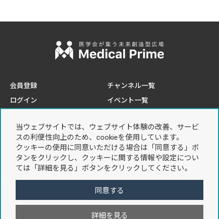
会員登録
チャンネル一覧
ログイン
イベント一覧
e-learning一覧
当ウェブサイトでは、ウェブサイト体験の改善、サービ
このサイトについて
プライバシーポリシー
スの利便性向上のため、cookieを使用しています。
推奨環境
個人情報の取り扱いについて
クッキーの使用に同意いただける場合は「同意する」ボ
タンをクリックし、クッキーに関する情報や設定につい
お問い合わせ
利用規約
ては「詳細を見る」ボタンをクリックしてください。
特定商取引法に基づく表記
同意する
詳細を見る