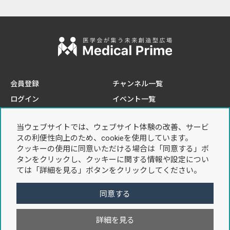
会員登録
チャンネル一覧
ログイン
イベント一覧
e-learning一覧
当ウェブサイトでは、ウェブサイト体験の改善、サービ
このサイトについて
プライバシーポリシー
スの利便性向上のため、cookieを使用しています。
推奨環境
個人情報の取り扱いについて
クッキーの使用に同意いただける場合は「同意する」ボ
タンをクリックし、クッキーに関する情報や設定につい
お問い合わせ
利用規約
ては「詳細を見る」ボタンをクリックしてください。
特定商取引法に基づく表記
同意する
詳細を見る
Copyright © 2021 Sunplanet. Co,Ltd. All Rights Reserved.