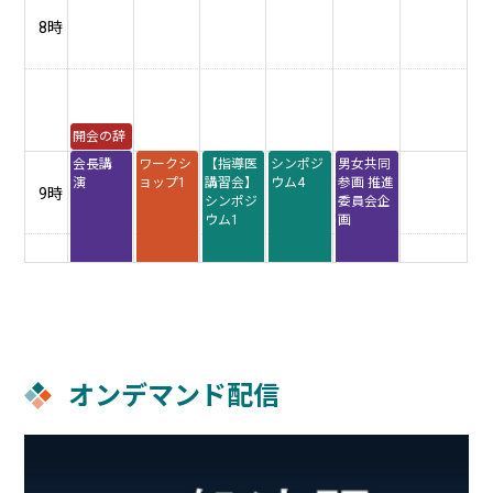
8時
開会の辞
会長講
ワークシ
【指導医
シンポジ
男女共同
演
ョップ1
講習会】
ウム4
参画 推進
9時
シンポジ
委員会企
ウム1
画
特別講演
第4 回 臨
床研究促
10時
進助成 中
間報告
オンデマンド配信
ワークシ
シンポジ
シンポジ
ョップ2
ウム2
ウム5