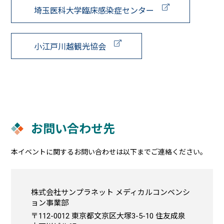
評議員会
埼玉医科大学臨床感染症センター
17時
小江戸川越観光協会
総会・学
会賞表
18時
彰・二木
賞受賞講
演
お問い合わせ先
本イベントに関するお問い合わせは以下までご連絡ください。
19時
株式会社サンプラネット メディカルコンベンシ
ョン事業部
〒112-0012 東京都文京区大塚3-5-10 住友成泉