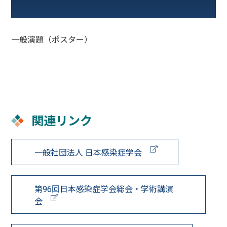
Accepted
症例から
プライマ
paper セ
学ぶ感染
リ・ケア
14時
ッション
症セミナ
連合学会
ー
合同シン
ポジウム
一般演題（ポスター）
15時
シンポジ
シンポジ
関連リンク
ウム3
ウム6
一般社団法人 日本感染症学会
三学会合
同抗菌薬
16時
感受性サ
ーベイラ
ンス委員
第96回日本感染症学会総会・学術講演
会報告
会