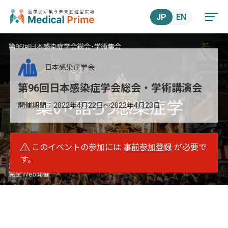
JP
EN
日本感染症学会
第96回日本感染症学会総会・学術講演会
開催期間：
2022年4月22日
～
2022年4月23日
このイベントの参加には
事前参加登録
が必要で
す。