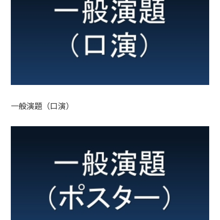
招請講演
レジオネ
1 （IDSA
ラ症 サー
11時
ジョイン
ベイラン
ト企画）
スWG 報
告
COVID-
19院内感
染対策 検
討WG 報
告
12時
一般演題（口演）
共催セミ
共催セミ
共催セミ
共催セミ
共催セミ
共催セミ
ナー1
ナー2
ナー3
ナー4
ナー5
ナー6 (第
13時
(Meiji
(MSD株
(塩野義
(ギリア
(インスメ
一三共株
Seikaフ
式会社)
製薬株式
ド・サイ
ッド合同
式会社)
ァルマ株
会社)
エンシズ
会社)
式会社)
株式会
社)