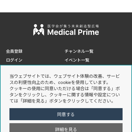
会員登録
チャンネル一覧
ログイン
イベント一覧
e-learning一覧
当ウェブサイトでは、ウェブサイト体験の改善、サービ
このサイトについて
プライバシーポリシー
スの利便性向上のため、cookieを使用しています。
推奨環境
個人情報の取り扱いについて
クッキーの使用に同意いただける場合は「同意する」ボ
タンをクリックし、クッキーに関する情報や設定につい
お問い合わせ
利用規約
ては「詳細を見る」ボタンをクリックしてください。
特定商取引法に基づく表記
同意する
詳細を見る
Copyright © 2021 Sunplanet. Co,Ltd. All Rights Reserved.