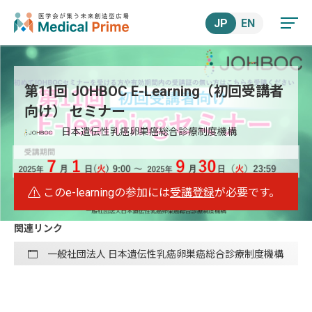
JP
EN
第11回 JOHBOC E-Learning（初回受講者
向け） セミナー
日本遺伝性乳癌卵巣癌総合診療制度機構
このe-learningの参加には
受講登録
が必要です。
関連リンク
一般社団法人 日本遺伝性乳癌卵巣癌総合診療制度機構