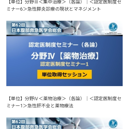
【単位】分野Ⅲ＜集中治療＞（各論）｜＜認定医制度セ
ミナー6＞急性膵炎診療の現状とマネジメント
【単位】分野Ⅳ＜薬物治療＞（各論）｜＜認定医制度セ
ミナー1＞急性肝不全と薬物療法